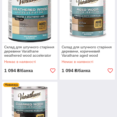
Склад для штучного старіння
Склад для штучного старіння
деревини Varathane
деревини, коричневий
weathered wood accelerator
Varathane aged wood
0.946л
accelerator 0.946л
Немає в наявності
Немає в наявності
1 094
1 094
₴/банка
₴/банка
Новинка