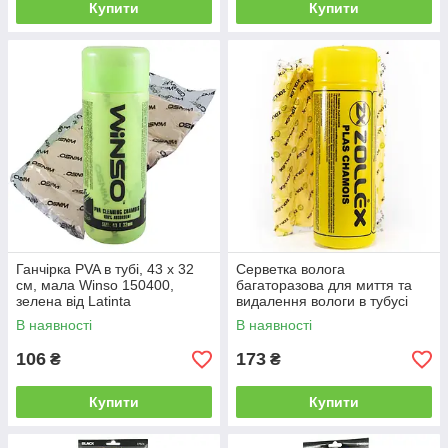
Купити
Купити
Ганчірка PVA в тубі, 43 x 32
Серветка волога
см, мала Winso 150400,
багаторазова для миття та
зелена від Latinta
видалення вологи в тубусі
велика 62 x 41 см Zollex ZTF-
В наявності
В наявності
010 від Latinta
106
173
₴
₴
Купити
Купити