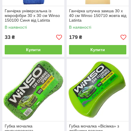
Ганчірка універсальна із
Ганчірка штучна замша 30 x
мікрофібри 30 x 30 см Winso
40 см Winso 150710 жовта від
150100 Синя від Latinta
Latinta
В наявності
В наявності
33
179
₴
₴
Купити
Купити
Губка мочалка
Губка мочалка «Вісімка» з
крупнопориста
дрібними порами