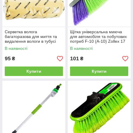
Серветка волога
Щітка універсальна миюча
багаторазова для миття та
для автомобіля та побутових
видалення вологи в тубусі
потреб F-10 (A-10) Zollex 17
мала 31 x 41 см Zollex ZTF-
x 5 см від Latinta
В наявності
В наявності
009 від Latinta
95
101
₴
₴
Купити
Купити