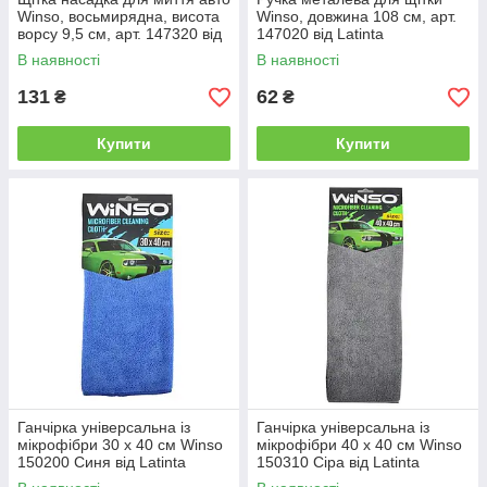
Winso, восьмирядна, висота
Winso, довжина 108 см, арт.
ворсу 9,5 см, арт. 147320 від
147020 від Latinta
Latinta
В наявності
В наявності
131
62
₴
₴
Купити
Купити
Ганчірка універсальна із
Ганчірка універсальна із
мікрофібри 30 x 40 см Winso
мікрофібри 40 x 40 см Winso
150200 Синя від Latinta
150310 Сіра від Latinta