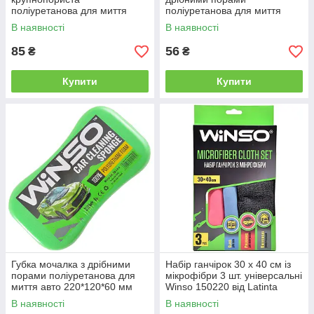
поліуретанова для миття
поліуретанова для миття
авто 220*160*60 мм Winso
авто 220*140*60 мм Winso
В наявності
В наявності
151400 від Latinta
151300 від Latinta
85
56
₴
₴
Купити
Купити
Губка мочалка з дрібними
Набір ганчірок 30 x 40 см із
порами поліуретанова для
мікрофібри 3 шт. універсальні
миття авто 220*120*60 мм
Winso 150220 від Latinta
Winso 151100 від Latinta
В наявності
В наявності