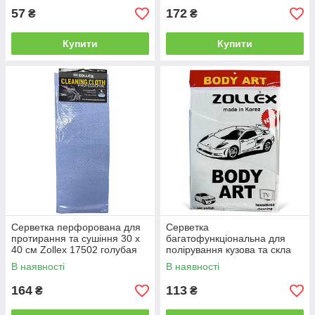
57
172
₴
₴
Купити
Купити
Серветка перфорована для
Серветка
протирання та сушіння 30 x
багатофункціональна для
40 см Zollex 17502 голубая
полірування кузова та скла
від Latinta
Zollex ZT-004 від Latinta
В наявності
В наявності
164
113
₴
₴