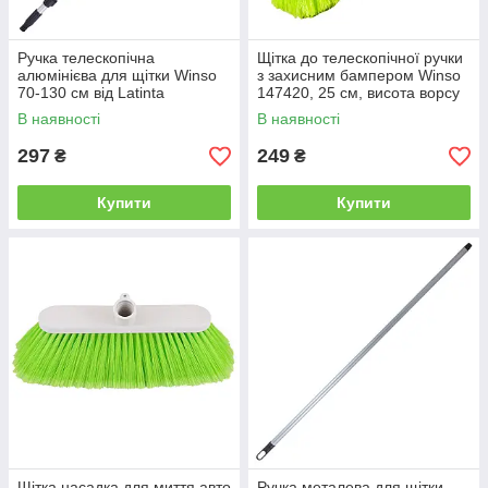
Ручка телескопічна
Щітка до телескопічної ручки
алюмінієва для щітки Winso
з захисним бампером Winso
70-130 см від Latinta
147420, 25 см, висота ворсу
6 см від Latinta
В наявності
В наявності
297
249
₴
₴
Купити
Купити
Щітка насадка для миття авто
Ручка металева для щітки