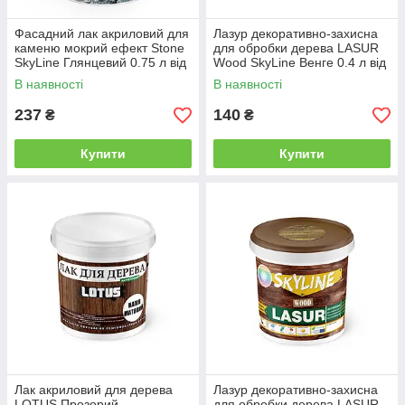
Фасадний лак акриловий для
Лазур декоративно-захисна
каменю мокрий ефект Stone
для обробки дерева LASUR
SkyLine Глянцевий 0.75 л від
Wood SkyLine Венге 0.4 л від
Latinta
Latinta
В наявності
В наявності
237
140
₴
₴
Купити
Купити
Лак акриловий для дерева
Лазур декоративно-захисна
LOTUS Прозорий
для обробки дерева LASUR