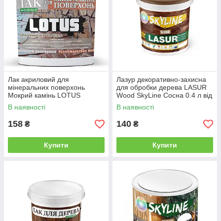
Лак акриловий для
Лазур декоративно-захисна
мінеральних поверхонь
для обробки дерева LASUR
Мокрий камінь LOTUS
Wood SkyLine Сосна 0.4 л від
прозорий 1л від Latinta
Latinta
В наявності
В наявності
158
140
₴
₴
Купити
Купити