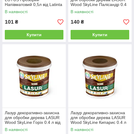
Напівматовий 0,5л від Latinta
Wood SkyLine Палісандр 0.4
л від Latinta
В наявності
В наявності
101
140
₴
₴
Купити
Купити
Лазур декоративно-захисна
Лазур декоративно-захисна
для обробки дерева LASUR
для обробки дерева LASUR
Wood SkyLine Горіх 0.4 л від
Wood SkyLine Кипарис 0.4 л
Latinta
від Latinta
В наявності
В наявності