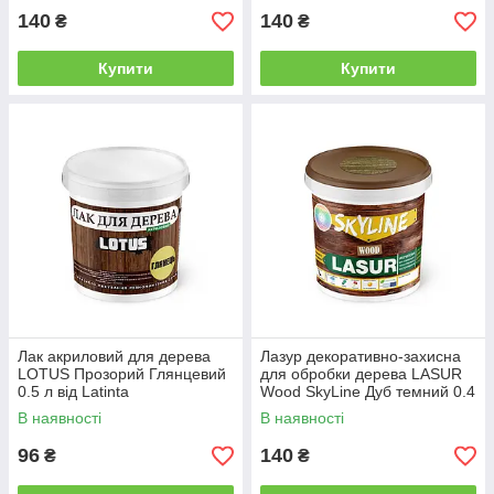
140
140
₴
₴
Купити
Купити
Лак акриловий для дерева
Лазур декоративно-захисна
LOTUS Прозорий Глянцевий
для обробки дерева LASUR
0.5 л від Latinta
Wood SkyLine Дуб темний 0.4
л від Latinta
В наявності
В наявності
96
140
₴
₴