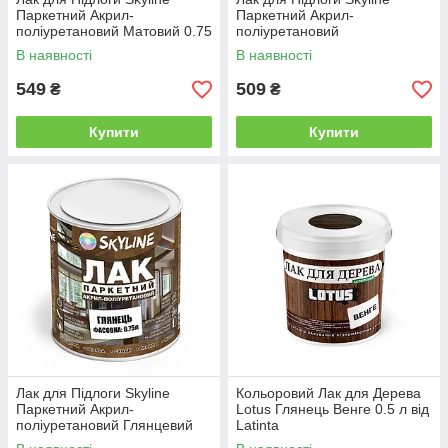
Паркетний Акрил-
Паркетний Акрил-
поліуретановий Матовий 0.75
поліуретановий
л від Latinta
Напівматовий 0.75 л від
В наявності
В наявності
Latinta
549
509
₴
₴
Купити
Купити
Лак для Підлоги Skyline
Кольоровий Лак для Дерева
Паркетний Акрил-
Lotus Глянець Венге 0.5 л від
поліуретановий Глянцевий
Latinta
0.75 л від Latinta