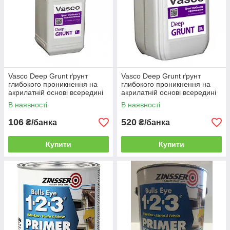
Vasco Deep Grunt ґрунт
Vasco Deep Grunt ґрунт
глибокого проникнення на
глибокого проникнення на
акрилатній основі всередині
акрилатній основі всередині
та зовні 1 л
та зовні 10 л
В наявності
В наявності
106
520
₴/банка
₴/банка
Купити
Купити