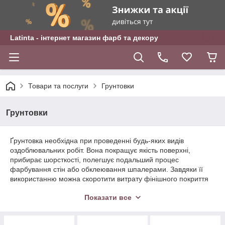
Latinta - інтернет магазин фарб та декору
Товари та послуги
Грунтовки
Грунтовки
Ґрунтовка необхідна при проведенні будь-яких видів
оздоблювальних робіт. Вона покращує якість поверхні,
прибирає шорсткості, полегшує подальший процес
фарбування стін або обклеювання шпалерами. Завдяки її
використанню можна скоротити витрату фінішного покриття
на 30%. У нашому інтернет-магазині представлені різні типи
Показати все
грунтовок визначеного призначення, для різних типів
поверхонь і в різних цінових категоріях.