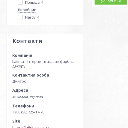
Купити
Польща
4
Виробник
Hardy
4
Контакти
Latinta - інтернет магазин фарб та
декору
Дмитро
Миколаїв, Україна
+380 (50) 725-17-78
https://latinta.com.ua