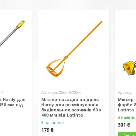
074
0860-920060
а Hardy для
Міксер-насадка на дріль
Міксер-
350 мм від
Hardy для розмішування
фарби 8
будівельних розчинів 60 х
Latinta
400 мм від Latinta
В наявно
В наявності
301 ₴
179 ₴