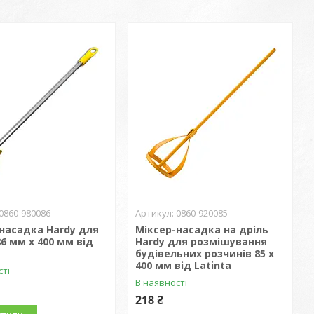
0860-980086
0860-920085
насадка Hardy для
Міксер-насадка на дріль
6 мм х 400 мм від
Hardy для розмішування
будівельних розчинів 85 х
400 мм від Latinta
сті
В наявності
218 ₴