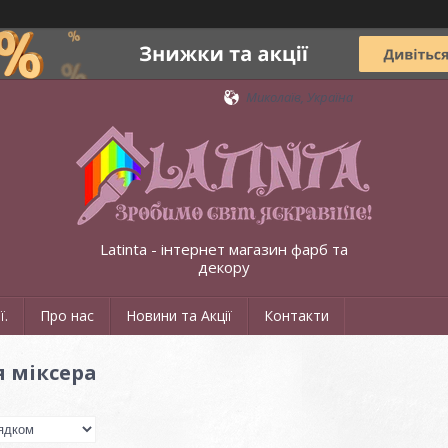
Миколаїв, Україна
Latinta - інтернет магазин фарб та
декору
ї.
Про нас
Новини та Акції
Контакти
 міксера