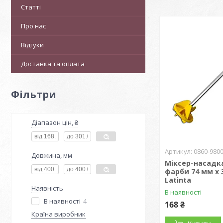
Статті
Про нас
Відгуки
Доставка та оплата
Фільтри
Діапазон цін, ₴
0860-980
Довжина, мм
Міксер-насадк
фарби 74 мм х 
Latinta
Наявність
В наявності
В наявності
4
168 ₴
Країна виробник