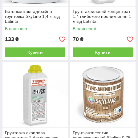
Бетонконтакт адгезійна
Грунт акриловий концентрат
грунтовка SkyLine 1,4 кг від
1:4 глибокого проникнення 1
Latinta
л від Latinta
В наявності
В наявності
133
70
₴
₴
Купити
Купити
Грунтовка акрилова
Грунт-антисептик
концентрат 1:4 зміцнююча
деревозахисний Skyline 0.75