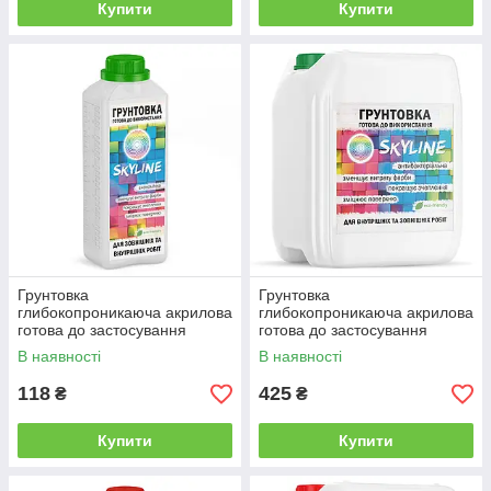
Купити
Купити
Грунтовка
Грунтовка
глибокопроникаюча акрилова
глибокопроникаюча акрилова
готова до застосування
готова до застосування
SkyLine 2 л від Latinta
SkyLine 10 л від Latinta
В наявності
В наявності
118
425
₴
₴
Купити
Купити