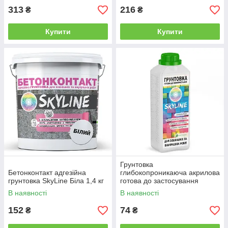
313
216
₴
₴
Купити
Купити
Грунтовка
Бетонконтакт адгезійна
глибокопроникаюча акрилова
грунтовка SkyLine Біла 1,4 кг
готова до застосування
SkyLine 1 л від Latinta
В наявності
В наявності
152
74
₴
₴