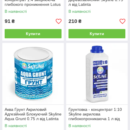
глибокого проникнення Lotus
л від Latinta
1 л від Latinta
В наявності
В наявності
91
210
₴
₴
Купити
Купити
Аква Грунт Акриловий
Грунтовка - концентрат 1:10
Адгезійний Блокуючий Skyline
Skyline акрилова
Aqua Grunt 0.75 л від Latinta
глибокопроникаюча 1 л від
Latinta
В наявності
В наявності