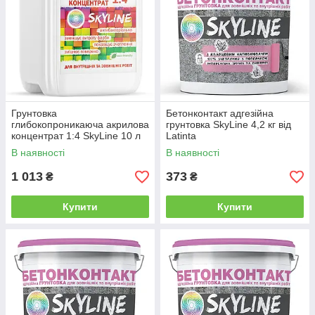
Грунтовка
Бетонконтакт адгезійна
глибокопроникаюча акрилова
грунтовка SkyLine 4,2 кг від
концентрат 1:4 SkyLine 10 л
Latinta
від Latinta
В наявності
В наявності
1 013
373
₴
₴
Купити
Купити