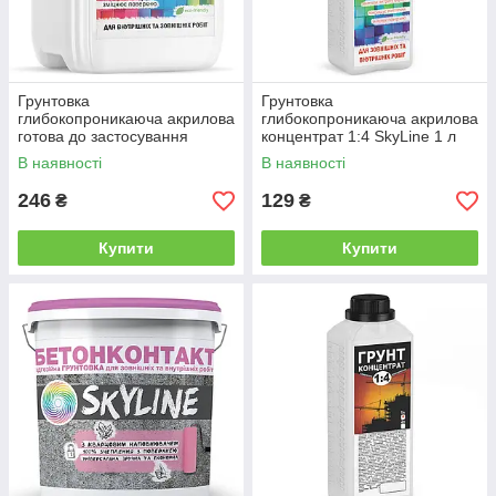
Грунтовка
Грунтовка
глибокопроникаюча акрилова
глибокопроникаюча акрилова
готова до застосування
концентрат 1:4 SkyLine 1 л
SkyLine 5 л від Latinta
від Latinta
В наявності
В наявності
246
129
₴
₴
Купити
Купити