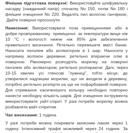
Фінішна підготовка поверхні:
Використовуйте шліфувальну
насадку (наждачний папір) спочатку No 150, потім No 180 і
фінішне очищення No 220. Видаліть пил вологою ганчіркою,
Дайте поверхні просохнути.
Нанесення:
Використовувати поза приміщеннями або в
добре провітрюваному приміщенні за температури вище ніж
10 °C і вологості нижче ніж 85% для забезпечення
правильного висихання. Ретельно перемішати вміст банки.
Наносити пензлем або аплікатором в 1 шар. Наносити у
напрямку волокон деревини, ретельно втираючи олію в
поверхню. Рівномірно розподіліть морилку на поверхні
пензлем або аплікатором, ретельно розтираючи. Далі, через
10-15 хвилин усі глянсові "лужниці", тобто місця, де
утворилися надлишки морилки, що не входили в деревину,
потрібно ретельно розтерти на ще не пофарбованій поверхні.
Для отримання насиченішого кольору необхідно повторно
нанести необхідну кількість шарів. Для очищення інструмента
використовувати уайт-спірит. У разі потреби морилку можна
розбавляти вайт-спіритом.
Час висихання:
1 година.
У разі потреби можна покривати захисним лаком через 1
годину. Інтенсивний трафік можливий через 24 години. За