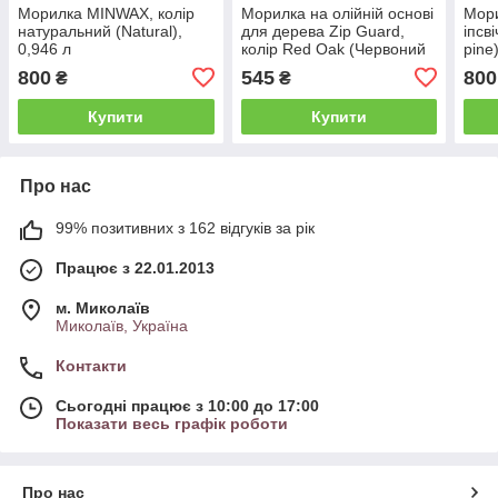
Морилка MINWAX, колір
Морилка на олійній основі
Мори
натуральний (Natural),
для дерева Zip Guard,
іпсв
0,946 л
колір Red Oak (Червоний
pine
Дуб), 0,946 мл
800
545
800
₴
₴
Купити
Купити
Про нас
99% позитивних з 162 відгуків за рік
Працює з 22.01.2013
м. Миколаїв
Миколаїв, Україна
Контакти
Сьогодні працює з 10:00 до 17:00
Показати весь графік роботи
Про нас