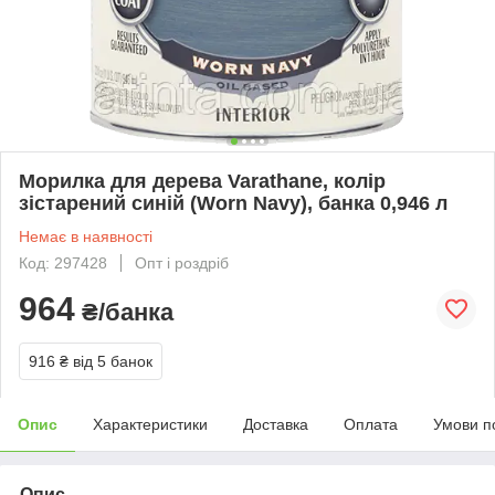
Морилка для дерева Varathane, колір
зістарений синій (Worn Navy), банка 0,946 л
Немає в наявності
Код: 297428
Опт і роздріб
964
₴/банка
916 ₴
від 5 банок
Опис
Характеристики
Доставка
Оплата
Умови п
Опис