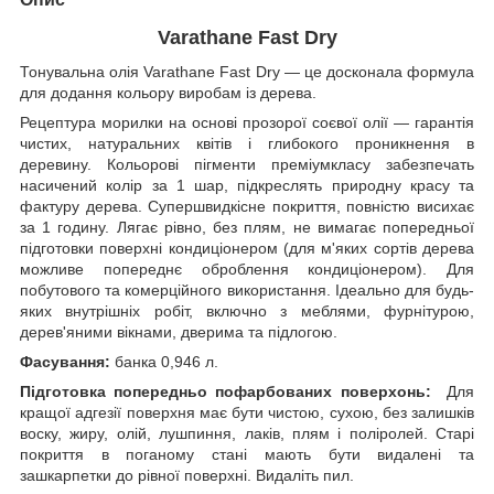
Varathane
Fast Dry
Тонувальна олія Varathane Fast Dry — це досконала формула
для додання кольору виробам із дерева.
Рецептура морилки на основі прозорої соєвої олії — гарантія
чистих, натуральних квітів і глибокого проникнення в
деревину. Кольорові пігменти преміумкласу забезпечать
насичений колір за 1 шар, підкреслять природну красу та
фактуру дерева. Супершвидкісне покриття, повністю висихає
за 1 годину. Лягає рівно, без плям, не вимагає попередньої
підготовки поверхні кондиціонером (для м'яких сортів дерева
можливе попереднє оброблення кондиціонером). Для
побутового та комерційного використання. Ідеально для будь-
яких внутрішніх робіт, включно з меблями, фурнітурою,
дерев'яними вікнами, дверима та підлогою.
Фасування:
банка 0,946 л.
Підготовка попередньо пофарбованих поверхонь:
Для
кращої адгезії поверхня має бути чистою, сухою, без залишків
воску, жиру, олій, лушпиння, лаків, плям і поліролей. Старі
покриття в поганому стані мають бути видалені та
зашкарпетки до рівної поверхні. Видаліть пил.