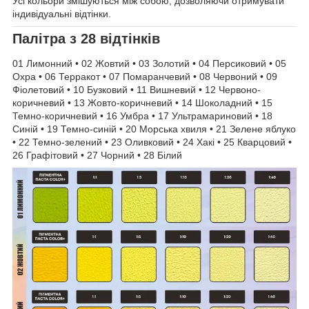
Усі кольори змішуються між собою, дозволяючи отримувати
індивідуальні відтінки.
Палітра з 28 відтінків
01 Лимонний • 02 Жовтий • 03 Золотий • 04 Персиковий • 05
Охра • 06 Терракот • 07 Помаранчевий • 08 Червоний • 09
Фіолетовий • 10 Бузковий • 11 Вишневий • 12 Червонo-
коричневий • 13 Жовто-коричневий • 14 Шоколадний • 15
Темно-коричневий • 16 Умбра • 17 Ультрамариновий • 18
Синій • 19 Темно-синій • 20 Морська хвиля • 21 Зелене яблуко
• 22 Темно-зелений • 23 Оливковий • 24 Хакі • 25 Кварцовий •
26 Графітовий • 27 Чорний • 28 Білий