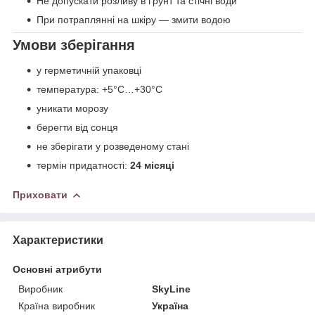
Не допускати розливу в ґрунт та стічні води
При потраплянні на шкіру — змити водою
Умови зберігання
у герметичній упаковці
температура: +5°C…+30°C
уникати морозу
берегти від сонця
не зберігати у розведеному стані
термін придатності:
24 місяці
Приховати
Характеристики
Основні атрибути
Виробник
SkyLine
Країна виробник
Україна