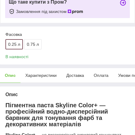
Що таке купити з Пром?
Замовлення під захистом
Фасовка
0.25 л
0.75 л
В наявності
Опис
Характеристики
Доставка
Оплата
Умови п
Опис
Пігментна паста Skyline Color+ —
професійний водно-дисперсійний
барвник для тонування фарб та
декоративних матеріалів
Skyline Color+
— це високоякісний акриловий концентрат