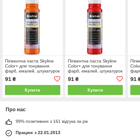
Пігментна паста Skyline
Пігментна паста Skyline
Пігм
Color+ для тонування
Color+ для тонування
Colo
фарб, емалей, штукатурок
фарб, емалей, штукатурок
фарб
07 Помаранчевий 250 мл
08 Червоний 250 мл
09 Ф
91
91
91
₴
₴
Купити
Купити
Про нас
99% позитивних з 161 відгука за рік
Працює з 22.01.2013