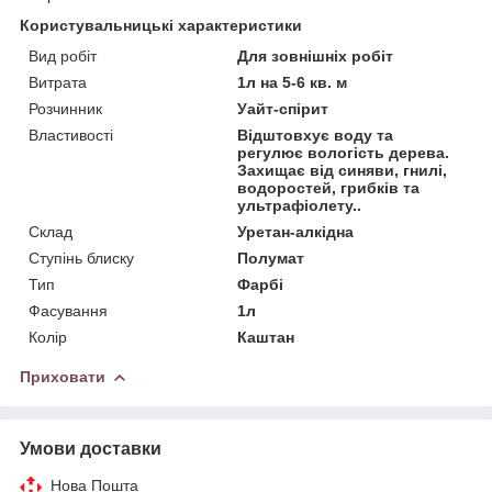
Користувальницькі характеристики
Вид робіт
Для зовнішніх робіт
Витрата
1л на 5-6 кв. м
Розчинник
Уайт-спірит
Властивості
Відштовхує воду та
регулює вологість дерева.
Захищає від синяви, гнилі,
водоростей, грибків та
ультрафіолету..
Склад
Уретан-алкідна
Ступінь блиску
Полумат
Тип
Фарбі
Фасування
1л
Колір
Каштан
Приховати
Умови доставки
Нова Пошта