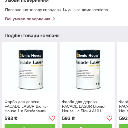
Умови повернення
Повернення товару впродовж 14 днів за домовленістю
Всі умови повернення
Подібні товари компанії
Фарба для дерева
Фарба для дерева
Фарб
FACADE LASUR Bionic-
FACADE LASUR Bionic-
FACA
House 1 л Безбарвний
House 1л Білий А101
Hous
кіст
593
593
593
₴
₴