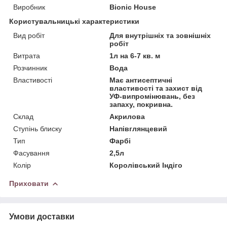
Виробник
Bionic House
Користувальницькі характеристики
Вид робіт
Для внутрішніх та зовнішніх
робіт
Витрата
1л на 6-7 кв. м
Розчинник
Вода
Властивості
Має антисептичні
властивості та захист від
УФ-випромінювань, без
запаху, покривна.
Склад
Акрилова
Ступінь блиску
Напівглянцевий
Тип
Фарбі
Фасування
2,5л
Колір
Королівський Індіго
Приховати
Умови доставки