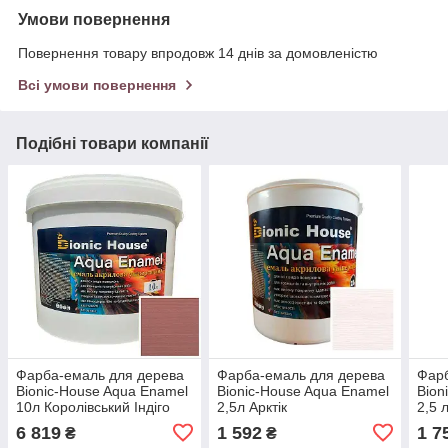
Умови повернення
Повернення товару впродовж 14 днів за домовленістю
Всі умови повернення
Подібні товари компанії
Фарба-емаль для дерева
Фарба-емаль для дерева
Фарб
Bionic-House Aqua Enamel
Bionic-House Aqua Enamel
Bion
10л Королівський Індіго
2,5л Арктік
2,5 
6 819
1 592
1 7
₴
₴