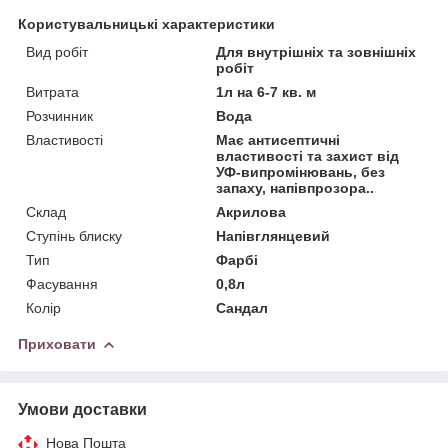
Користувальницькі характеристики
Вид робіт
Для внутрішніх та зовнішніх
робіт
Витрата
1л на 6-7 кв. м
Розчинник
Вода
Властивості
Має антисептичні
властивості та захист від
УФ-випромінювань, без
запаху, напівпрозора..
Склад
Акрилова
Ступінь блиску
Напівглянцевий
Тип
Фарбі
Фасування
0,8л
Колір
Сандал
Приховати
Умови доставки
Нова Пошта