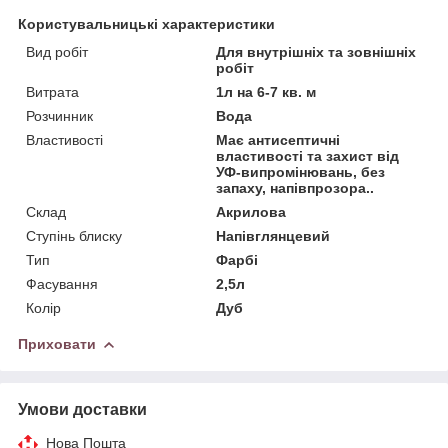
Користувальницькі характеристики
Вид робіт
Для внутрішніх та зовнішніх
робіт
Витрата
1л на 6-7 кв. м
Розчинник
Вода
Властивості
Має антисептичні
властивості та захист від
УФ-випромінювань, без
запаху, напівпрозора..
Склад
Акрилова
Ступінь блиску
Напівглянцевий
Тип
Фарбі
Фасування
2,5л
Колір
Дуб
Приховати
Умови доставки
Нова Пошта