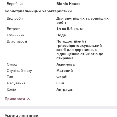
Виробник
Bionic House
Користувальницькі характеристики
Вид робіт
Для внутрішніх та зовнішніх
робіт
Витрата
1л на 5-6 кв. м
Розчинник
Вода
Властивості
Погодостійкий і
грязевідштовхувальний
засіб для деревини, з
підвищеною стійкістю до
стирання.
Склад
Акрилова
Ступінь блиску
Матовий
Тип
Фарбі
Фасування
0,8л
Колір
Антрацит
Приховати
Умови доставки