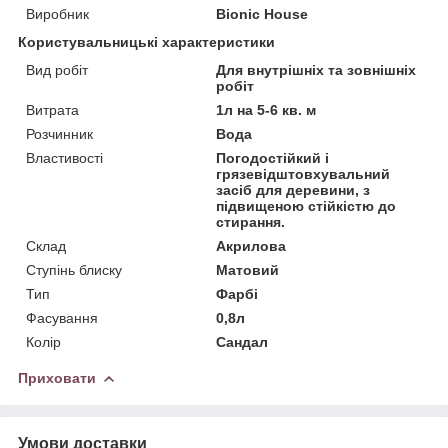
Виробник
Bionic House
Користувальницькі характеристики
Вид робіт
Для внутрішніх та зовнішніх
робіт
Витрата
1л на 5-6 кв. м
Розчинник
Вода
Властивості
Погодостійкий і
грязевідштовхувальний
засіб для деревини, з
підвищеною стійкістю до
стирання.
Склад
Акрилова
Ступінь блиску
Матовий
Тип
Фарбі
Фасування
0,8л
Колір
Сандал
Приховати
Умови доставки