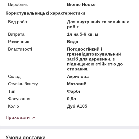
Виробник
Bionic House
Користувальницькі характеристики
Вид робіт
Для внутрішніх та зовнішніх
робіт
Витрата
1л на 5-6 кв. м
Розчинник
Вода
Властивості
Погодостійкий і
грязевідштовхувальний
засіб для деревини, з
підвищеною стійкістю до
стирання.
Склад
Акрилова
Ступінь блиску
Матовий
Тип
Фарбі
Фасування
0,8л
Колір
Дуб А105
Приховати
Умови доставки