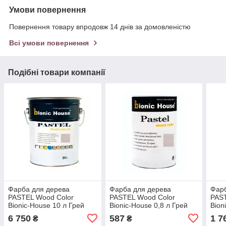
Умови повернення
Повернення товару впродовж 14 днів за домовленістю
Всі умови повернення
Подібні товари компанії
Фарба для дерева
Фарба для дерева
Фарб
PASTEL Wood Color
PASTEL Wood Color
PAST
Bionic-House 10 л Грей
Bionic-House 0,8 л Грей
Bion
Р217
Р217
Р20
6 750
587
1 7
₴
₴