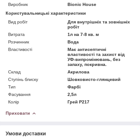
Виробник
Bionic House
Користувальницькі характеристики
Вид робіт
Для внутрішніх та зовнішніх
робіт
Витрата
1л на 7-8 кв. м
Розчинник
Вода
Властивості
Має антисептичні
властивості та захист від
УФ-випромінювань, без
запаху, покривна.
Склад
Акрилова
Ступінь блиску
Шовковисто-глянцевий
Тип
Фарбі
Фасування
2,5л
Колір
Грей Р217
Приховати
Умови доставки