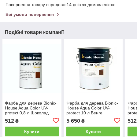
Повернення товару впродовж 14 днів за домовленістю
Всі умови повернення
Подібні товари компанії
Фарба для дерева Bionic-
Фарба для дерева Bionic-
Фарб
House Aqua Color UV-
House Aqua Color UV-
Hous
protect 0,8 л Шоколад
protect 10 л Венге
prot
А109
512
5 650
512
₴
₴
Купити
Купити