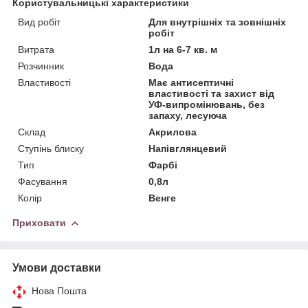
Користувальницькі характеристики
Вид робіт
Для внутрішніх та зовнішніх
робіт
Витрата
1л на 6-7 кв. м
Розчинник
Вода
Властивості
Має антисептичні
властивості та захист від
УФ-випромінювань, без
запаху, лесуюча
Склад
Акрилова
Ступінь блиску
Напівглянцевий
Тип
Фарбі
Фасування
0,8л
Колір
Венге
Приховати
Умови доставки
Нова Пошта