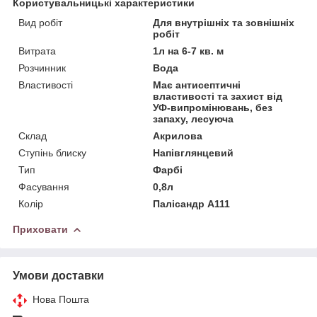
Користувальницькі характеристики
Вид робіт
Для внутрішніх та зовнішніх
робіт
Витрата
1л на 6-7 кв. м
Розчинник
Вода
Властивості
Має антисептичні
властивості та захист від
УФ-випромінювань, без
запаху, лесуюча
Склад
Акрилова
Ступінь блиску
Напівглянцевий
Тип
Фарбі
Фасування
0,8л
Колір
Палісандр А111
Приховати
Умови доставки
Нова Пошта