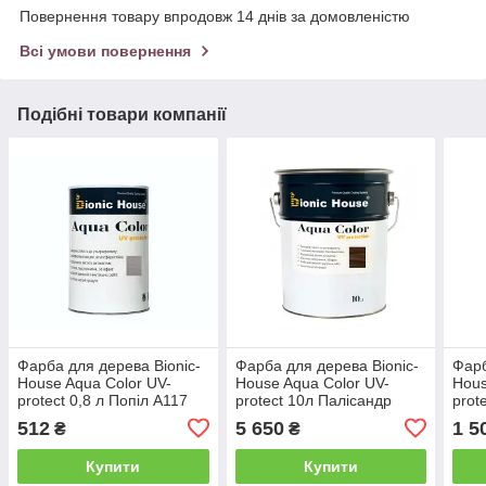
Повернення товару впродовж 14 днів за домовленістю
Всі умови повернення
Подібні товари компанії
Фарба для дерева Bionic-
Фарба для дерева Bionic-
Фарб
House Aqua Color UV-
House Aqua Color UV-
Hous
protect 0,8 л Попіл А117
protect 10л Палісандр
prot
А111
А11
512
5 650
1 5
₴
₴
Купити
Купити