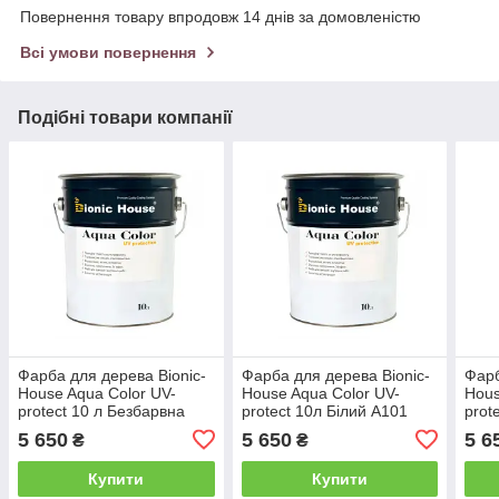
Повернення товару впродовж 14 днів за домовленістю
Всі умови повернення
Подібні товари компанії
Фарба для дерева Bionic-
Фарба для дерева Bionic-
Фарб
House Aqua Color UV-
House Aqua Color UV-
Hous
protect 10 л Безбарвна
protect 10л Білий А101
prot
А12
5 650
5 650
5 6
₴
₴
Купити
Купити