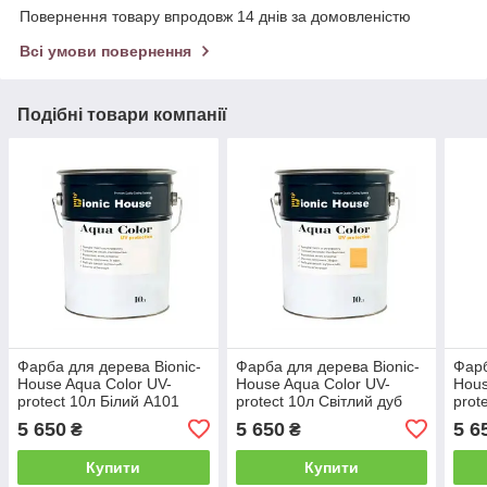
Повернення товару впродовж 14 днів за домовленістю
Всі умови повернення
Подібні товари компанії
Фарба для дерева Bionic-
Фарба для дерева Bionic-
Фарб
House Aqua Color UV-
House Aqua Color UV-
Hous
protect 10л Білий А101
protect 10л Світлий дуб
prot
А126
5 650
5 650
5 6
₴
₴
Купити
Купити