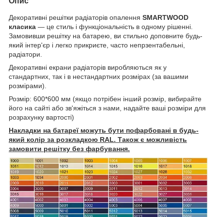
Опис
Декоративні решітки радіаторів опалення
SMARTWOOD
класика
— це стиль і функціональність в одному рішенні.
Замовивши решітку на батарею, ви стильно доповните будь-
який інтер'єр і легко прикриєте, часто непрзентабельні,
радіатори.
Декоративні екрани радіаторів виробляються як у
стандартних, так і в нестандартних розмірах (за вашими
розмірами).
Розмір: 600*600 мм (якщо потрібен інший розмір, вибирайте
його на сайті або зв'яжіться з нами, надайте ваші розміри для
розрахунку вартості)
Накладки на батареї можуть бути пофарбовані в будь-
який колір за розкладкою RAL. Також є можливість
замовити решітку без фарбування.