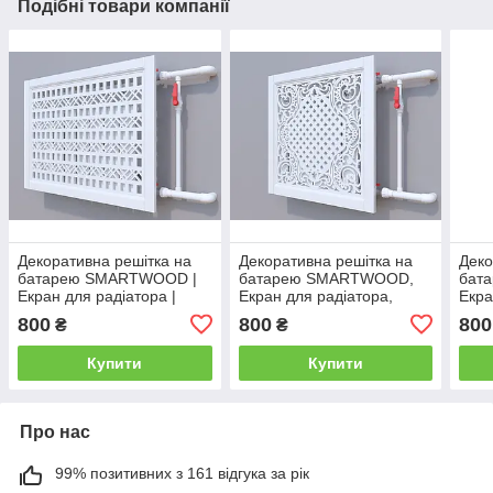
Подібні товари компанії
Декоративна решітка на
Декоративна решітка на
Деко
батарею SMARTWOOD |
батарею SMARTWOOD,
бат
Екран для радіатора |
Екран для радіатора,
Екра
Накладка на батарею
Накладка на батарею
Накл
800
800
800
₴
₴
розмір 600*600
600*600
600*
Купити
Купити
Про нас
99% позитивних з 161 відгука за рік