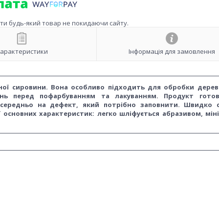
ити будь-який товар не покидаючи сайту.
арактеристики
Інформація для замовлення
кісної сировини. Вона особливо підходить для обробки дере
онь перед пофарбуванням та лакуванням. Продукт гото
осередньо на дефект, який потрібно заповнити. Швидко с
її основних характеристик: легко шліфується абразивом, мін