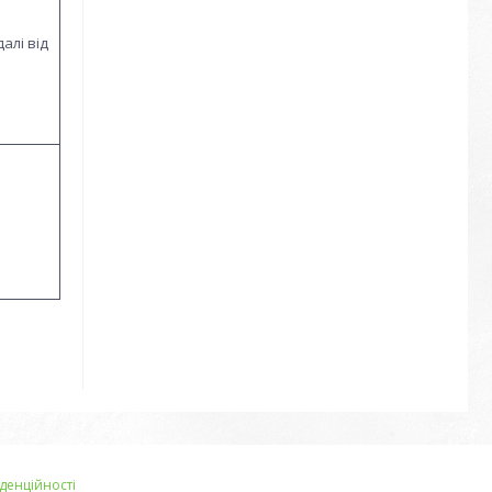
алі від
денційності