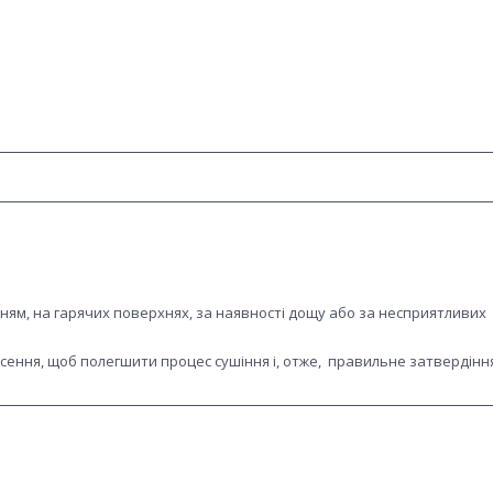
ям, на гарячих поверхнях, за наявності дощу або за несприятливих
есення, щоб полегшити процес сушіння і, отже, правильне затвердінн