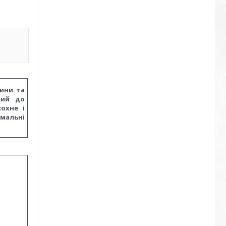
вини та
вий до
охне і
імальні