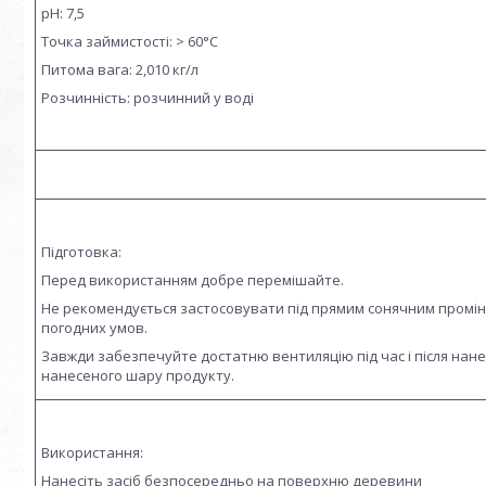
рН: 7,5
Точка займистості: > 60°C
Питома вага: 2,010 кг/л
Розчинність: розчинний у воді
Підготовка:
Перед використанням добре перемішайте.
Не рекомендується застосовувати під прямим сонячним промінн
погодних умов.
Завжди забезпечуйте достатню вентиляцію під час і після нан
нанесеного шару продукту.
Використання:
Нанесіть засіб безпосередньо на поверхню деревини