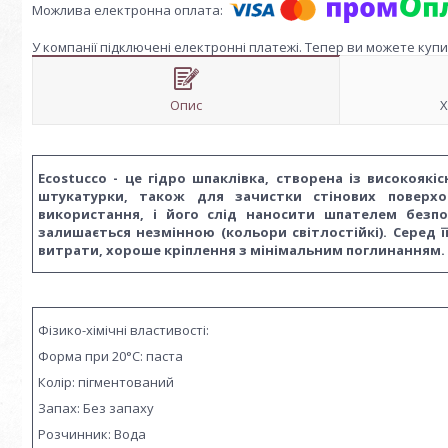
У компанії підключені електронні платежі. Тепер ви можете куп
Опис
Х
Ecostucco - це гідро шпаклівка, створена із високоя
штукатурки, також для зачистки стінових поверх
використання, і його слід наносити шпателем безп
залишається незмінною (кольори світлостійкі). Серед 
витрати, хороше кріплення з мінімальним поглинанням.
Фізико-хімічні властивості:
Форма при 20°C: паста
Колір: пігментований
Запах: Без запаху
Розчинник: Вода