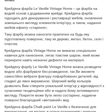
Крейдяна фарба Le Vanille Vintage Home – це фарба на
водній основі з додаванням крейди. Крейдяна фарба
підходить для декорування і реставрації меблів, оновлення
зовнішнього вигляду елементів інтер'єру, а також, надання
меблів ефекту «старіння».
Таку фарбу можна наносити практично на будь-яку
підготовлену поверхню, таку як дерево, метал, бетон, скло і
пластик.
Крейдяна фарба Vintage Home не вимагає спеціальних
навичок для нанесення, лягає товстим шаром, який може
перекрити навіть незначні дефекти на матеріалі.
Крейдяну фарбу Le Vanille Vintage Home можна розводити
водою або фарбувати без розведення, так Ви зможете
самостійно вибрати фактуру пофарбованих деталей, від
гладкої до явно вираженою. Широкий вибір кольорів
дозволить Вам створити унікальний інтер'єр у відповідності з
сучасними тенденціями або ж надати йому антикварного
вигляду.
Покриття може бути легко состарено, надаючи
поверхні благородний «вінтажний» вид.
Крейдяна фарба Chalk paint Le Vanille є безпечною для
використання, не містить в складі розчинників і домішок