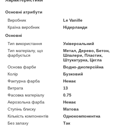
Основні атрибути
Виробник
Le Vanille
Країна виробник
Нідерланди
Основні
Тип використання
Універсальний
Тип матеріалу, що
Метал, Дерево, Бетон,
фарбується
Шпалери, Пластик,
Штукатурка, Цегла
Основа фарби
Водно-дисперсійна
Колір
Бузковий
Фактурна фарба
Немає
Витрата
13
Фасовка матеріалу
0.75
Аерозольна фарба
Немає
Ступінь блиску
Матова
Кількість компонентів
Однокомпонентна
Без запаху
Так