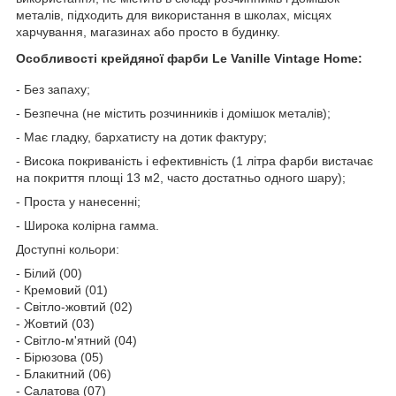
металів, підходить для використання в школах, місцях
харчування, магазинах або просто в будинку.
Особливості крейдяної фарби Le Vanille Vintage Home:
- Без запаху;
- Безпечна (не містить розчинників і домішок металів);
- Має гладку, бархатисту на дотик фактуру;
- Висока покриваність і ефективність (1 літра фарби вистачає
на покриття площі 13 м
2
, часто достатньо одного шару);
- Проста у нанесенні;
- Широка колірна гамма.
Доступні кольори:
- Білий (00)
- Кремовий (01)
- Світло-жовтий (02)
- Жовтий (03)
- Світло-м'ятний (04)
- Бірюзова (05)
- Блакитний (06)
- Салатова (07)