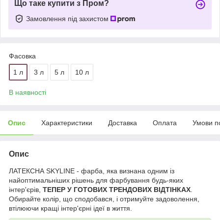
Що таке купити з Пром?
Замовлення під захистом
Фасовка
1 л
3 л
5 л
10 л
В наявності
Опис
Характеристики
Доставка
Оплата
Умови п
Опис
ЛАТЕКСНА SKYLINE - фарба, яка визнана одним із
найоптимальніших рішень для фарбування будь-яких
інтер'єрів,
ТЕПЕР У ГОТОВИХ ТРЕНДОВИХ ВІДТІНКАХ
.
Обирайте колір, що сподобався, і отримуйте задоволення,
втілюючи кращі інтер'єрні ідеї в життя.