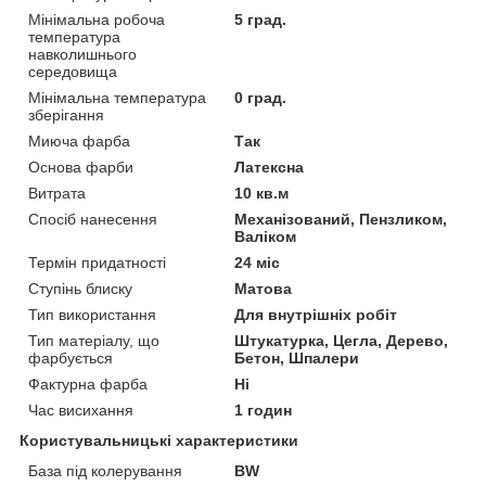
Мінімальна робоча
5 град.
температура
навколишнього
середовища
Мінімальна температура
0 град.
зберігання
Миюча фарба
Так
Основа фарби
Латексна
Витрата
10 кв.м
Спосіб нанесення
Механізований, Пензликом,
Валіком
Термін придатності
24 міс
Ступінь блиску
Матова
Тип використання
Для внутрішніх робіт
Тип матеріалу, що
Штукатурка, Цегла, Дерево,
фарбується
Бетон, Шпалери
Фактурна фарба
Ні
Час висихання
1 годин
Користувальницькі характеристики
База під колерування
BW