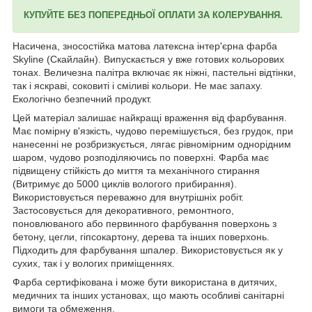
КУПУЙТЕ БЕЗ ПОПЕРЕДНЬОЇ ОПЛАТИ ЗА КОЛЕРУВАННЯ.
Насичена, зносостійка матова латексна інтер'єрна фарба
Skyline (Скайлайн). Випускається у вже готових кольорових
тонах. Величезна палітра включає як ніжні, пастельні відтінки,
так і яскраві, соковиті і сміливі кольори. Не має запаху.
Екологічно безпечний продукт.
Цей матеріал залишає найкращі враження від фарбування.
Має помірну в'язкість, чудово перемішується, без грудок, при
нанесенні не розбризкується, лягає рівномірним однорідним
шаром, чудово розподіляючись по поверхні. Фарба має
підвищену стійкість до миття та механічного стирання
(Витримує до 5000 циклів вологого прибирання).
Використовується переважно для внутрішніх робіт.
Застосовується для декоративного, ремонтного,
поновлюваного або первинного фарбування поверхонь з
бетону, цегли, гіпсокартону, дерева та інших поверхонь.
Підходить для фарбування шпалер. Використовується як у
сухих, так і у вологих приміщеннях.
Фарба сертифікована і може бути використана в дитячих,
медичних та інших установах, що мають особливі санітарні
вимоги та обмеження.