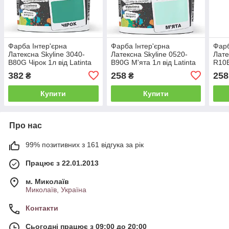
Фарба Інтер'єрна
Фарба Інтер'єрна
Фарб
Латексна Skyline 3040-
Латексна Skyline 0520-
Лате
B80G Чірок 1л від Latinta
B90G М'ята 1л від Latinta
R10B
382
258
258
₴
₴
Купити
Купити
Про нас
99% позитивних з 161 відгука за рік
Працює з 22.01.2013
м. Миколаїв
Миколаїв, Україна
Контакти
Сьогодні працює з 09:00 до 20:00