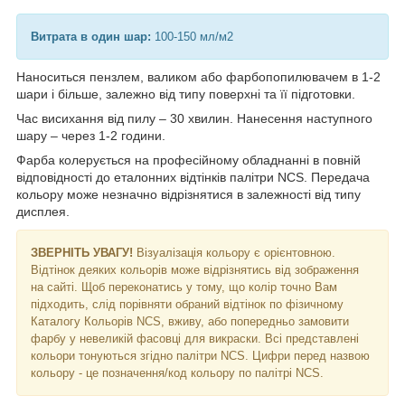
Витрата в один шар:
100-150 мл/м2
Наноситься пензлем, валиком або фарбопопилювачем в 1-2
шари і більше, залежно від типу поверхні та її підготовки.
Час висихання від пилу – 30 хвилин. Нанесення наступного
шару – через 1-2 години.
Фарба колерується на професійному обладнанні в повній
відповідності до еталонних відтінків палітри NCS. Передача
кольору може незначно відрізнятися в залежності від типу
дисплея.
ЗВЕРНІТЬ УВАГУ!
Візуалізація кольору є орієнтовною.
Відтінок деяких кольорів може відрізнятись від зображення
на сайті. Щоб переконатись у тому, що колір точно Вам
підходить, слід порівняти обраний відтінок по фізичному
Каталогу Кольорів NCS, вживу, або попередньо замовити
фарбу у невеликій фасовці для викраски. Всі представлені
кольори тонуються згідно палітри NCS. Цифри перед назвою
кольору - це позначення/код кольору по палітрі NCS.