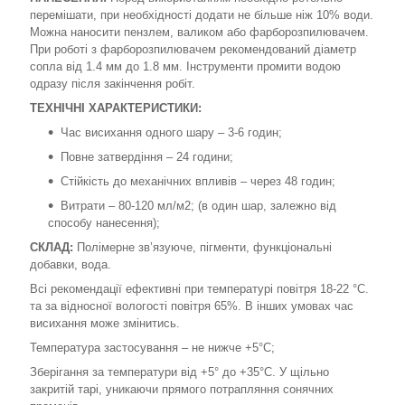
перемішати, при необхідності додати не більше ніж 10% води.
Можна наносити пензлем, валиком або фарборозпилювачем.
При роботі з фарборозпилювачем рекомендований діаметр
сопла від 1.4 мм до 1.8 мм. Інструменти промити водою
одразу після закінчення робіт.
ТЕХНІЧНІ ХАРАКТЕРИСТИКИ:
Час висихання одного шару – 3-6 годин;
Повне затвердіння – 24 години;
Стійкість до механічних впливів – через 48 годин;
Витрати – 80-120 мл/м2; (в один шар, залежно від
способу нанесення);
СКЛАД:
Полімерне зв’язуюче, пігменти, функціональні
добавки, вода.
Всі рекомендації ефективні при температурі повітря 18-22 °С.
та за відносної вологості повітря 65%. В інших умовах час
висихання може змінитись.
Температура застосування – не нижче +5°С;
Зберігання за температури від +5° до +35°С. У щільно
закритій тарі, уникаючи прямого потрапляння сонячних