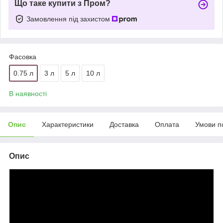
Що таке купити з Пром?
Замовлення під захистом
Фасовка
0.75 л
3 л
5 л
10 л
В наявності
Опис
Характеристики
Доставка
Оплата
Умови п
Опис