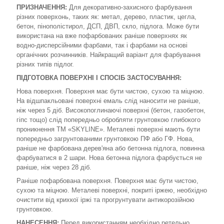
ПРИЗНАЧЕННЯ:
Для декоративно-захисного фарбування
різних поверхонь, таких як: метал, дерево, пластик, цегла,
бетон, пінополістирол, ДСП, ДВП, скло, підлога. Може бути
використана на вже пофарбованих раніше поверхнях як
водно-дисперсійними фарбами, так і фарбами на основі
органічних розчинників. Найкращий варіант для фарбування
різних типів підлог.
ПІДГОТОВКА ПОВЕРХНІ І СПОСІБ ЗАСТОСУВАННЯ:
Нова поверхня. Поверхня має бути чистою, сухою та міцною.
На відшпакльовані поверхні емаль слід наносити не раніше,
ніж через 5 діб. Високопоглинаючі поверхні (бетон, газобетон,
гіпс тощо) слід попередньо обробляти грунтовкою глибокого
проникнення TM «SKYLINE». Металеві поверхні мають бути
попередньо загрунтованими грунтовкою ПФ або ГФ. Нова,
раніше не фарбована дерев'яна або бетонна підлога, повинна
фарбуватися в 2 шари. Нова бетонна підлога фарбується не
раніше, ніж через 28 діб.
Раніше пофарбована поверхня. Поверхня має бути чистою,
сухою та міцною. Металеві поверхні, покриті іржею, необхідно
очистити від крихкої іржі та прогрунтувати антикорозійною
грунтовкою.
НАНЕСЕННЯ:
Перед використанням необхідно ретельно