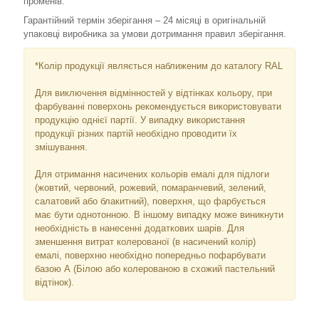
променів.
Гарантійний термін зберігання – 24 місяці в оригінальній
упаковці виробника за умови дотримання правил зберігання.
*Колір продукції являється наближеним до каталогу RAL
Для виключення відмінностей у відтінках кольору, при
фарбуванні поверхонь рекомендується використовувати
продукцію однієї партії. У випадку використання
продукції різних партій необхідно проводити їх
змішування.
Для отримання насичених кольорів емалі для підлоги
(жовтий, червоний, рожевий, помаранчевий, зелений,
салатовий або блакитний), поверхня, що фарбується
має бути однотонною. В іншому випадку може виникнути
необхідність в нанесенні додаткових шарів. Для
зменшення витрат колерованої (в насичений колір)
емалі, поверхню необхідно попередньо пофарбувати
базою А (Білою або колерованою в схожий пастельний
відтінок).