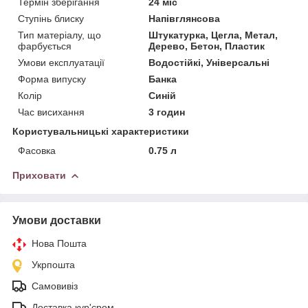
Термін зберігання
24 міс
Ступінь блиску
Напівглянсова
Тип матеріалу, що
Штукатурка, Цегла, Метал,
фарбується
Дерево, Бетон, Пластик
Умови експлуатації
Водостійкі, Універсальні
Форма випуску
Банка
Колір
Синій
Час висихання
3 годин
Користувальницькі характеристики
Фасовка
0.75 л
Приховати
Умови доставки
Нова Пошта
Укрпошта
Самовивіз
Доставка кур'єром