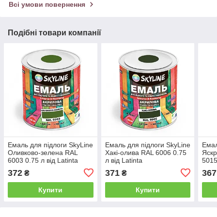
Всі умови повернення
Подібні товари компанії
Емаль для підлоги SkyLine
Емаль для підлоги SkyLine
Емал
Оливково-зелена RAL
Хакі-олива RAL 6006 0.75
Яскр
6003 0.75 л від Latinta
л від Latinta
5015
372
371
367
₴
₴
Купити
Купити