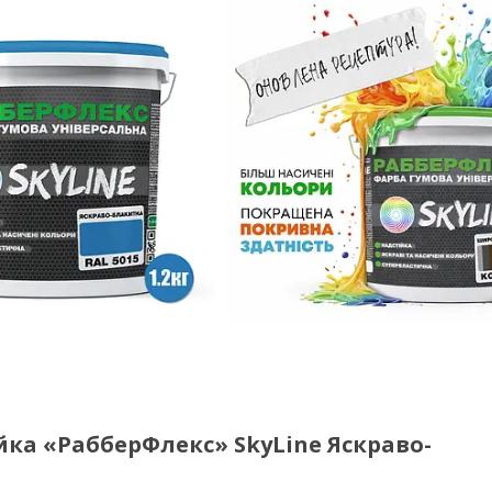
йка «РабберФлекс» SkyLine Яскраво-