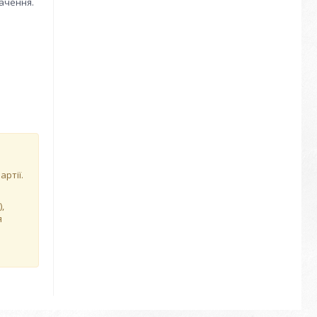
начення.
ртії.
,
я