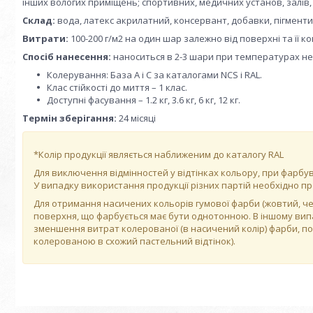
інших вологих приміщень; спортивних, медичних установ, залів, 
Склад:
вода, латекс акрилатний, консервант, добавки, пігменти
Витрати:
100-200 г/м2 на один шар залежно від поверхні та її кон
Спосіб нанесення:
наноситься в 2-3 шари при температурах н
Колерування: База А і С за каталогами NCS і RAL.
Клас стійкості до миття – 1 клас.
Доступні фасування – 1.2 кг, 3.6 кг, 6 кг, 12 кг.
Термін зберігання:
24 місяці
*Колір продукції являється наближеним до каталогу RAL
Для виключення відмінностей у відтінках кольору, при фарбу
У випадку використання продукції різних партій необхідно пр
Для отримання насичених кольорів гумової фарби (жовтий, ч
поверхня, що фарбується має бути однотонною. В іншому вип
зменшення витрат колерованої (в насичений колір) фарби, 
колерованою в схожий пастельний відтінок).