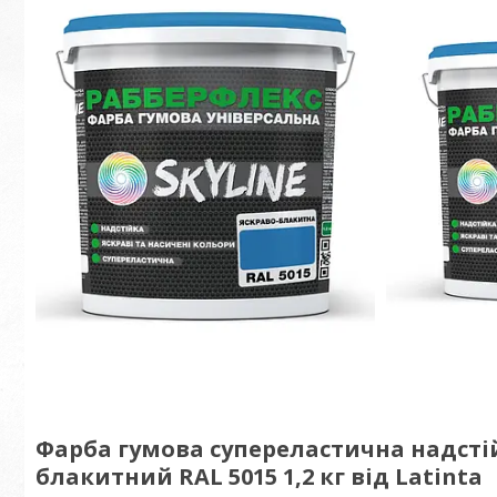
Фарба гумова супереластична надсті
блакитний RAL 5015 1,2 кг від Latinta