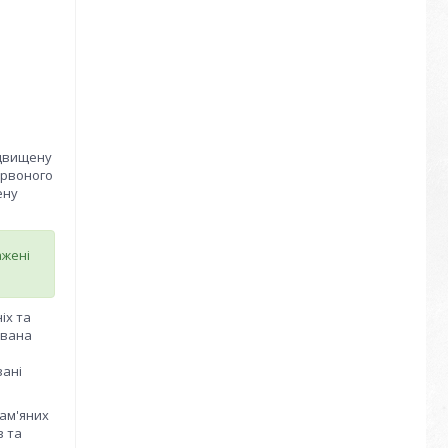
ідвищену
ервоного
ену
ажені
іх та
ована
вані
кам'яних
в та