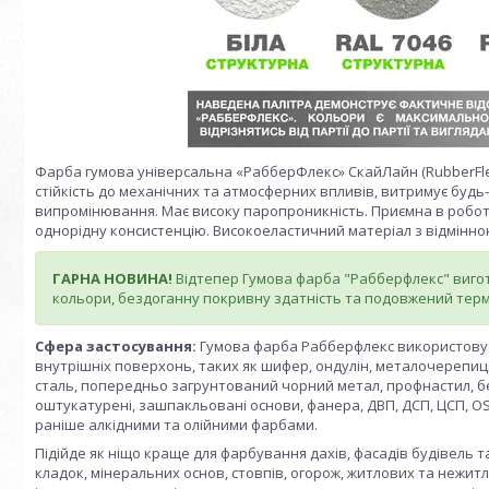
Фарба гумова універсальна «РабберФлекс» СкайЛайн (RubberFlex
стійкість до механічних та атмосферних впливів, витримує будь
випромінювання. Має високу паропроникність. Приємна в роботі,
однорідну консистенцію. Високоеластичний матеріал з відмінно
ГАРНА НОВИНА!
Відтепер Гумова фарба "Рабберфлекс" виго
кольори, бездоганну покривну здатність та подовжений термі
Сфера застосування:
Гумова фарба Рабберфлекс використовуєт
внутрішніх поверхонь, таких як шифер, ондулін, металочерепиц
сталь, попередньо загрунтований чорний метал, профнастил, бет
оштукатурені, зашпакльовані основи, фанера, ДВП, ДСП, ЦСП, OS
раніше алкідними та олійними фарбами.
Підійде як ніщо краще для фарбування дахів, фасадів будівель т
кладок, мінеральних основ, стовпів, огорож, житлових та нежитл