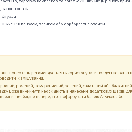
басейнів, торгових комплексів та багатьох інших місць різного приз
, наповнювачі.
фігурації.
е нижче +10 пензлем, валиком або фарборозпилювачем.
ванні поверхонь рекомендується використовувати продукцію однієї па
оводити їх змішування.
ервоний, рожевий, помаранчевий, зелений, салатовий або блакитний)
адку може виникнути необхідність в нанесенні додаткових шарів. Дл
поверхню необхідно попередньо пофарбувати базою А (Білою або