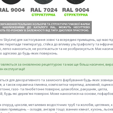
 SkyLine) для застосування зовні та всередині приміщень, що має п
-які перепади температур, стійка до впливу ультрафіолету та інфрач
 легко наноситься, не розтікається та не розбризкується. Має насич
ю адгезією до будь-яких поверхонь.
товляється за оновленою рецептурою та має ще більш насичені, вир
н експлуатації!
ься для декоративного та захисного фарбування будь-яких зовнішн
я, а також керамічна глиняна, композитна черепиці, алюміній, оцинк
онні, газо- та пінобетонні поверхні, шлакоблок, ракушняк, цегла,
B, будь-які дерев'яні поверхні. Може наноситися на основи, пофарбо
а споруд, цоколів, металевих водостічних труб та жолобів, цегляних, 
ових приміщень – складів, ангарів тощо; ванних кімнат, кухонь, льохі