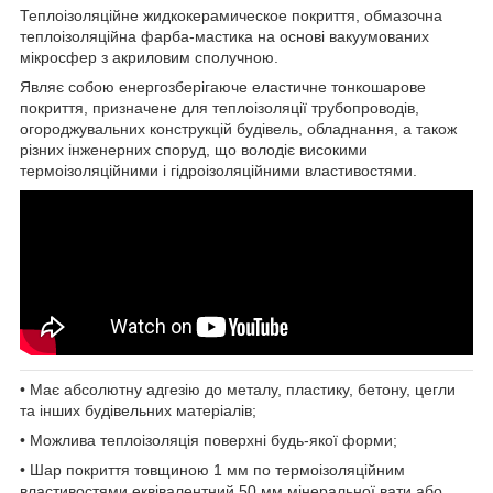
Теплоізоляційне жидкокерамическое покриття, обмазочна
теплоізоляційна фарба-мастика на основі вакуумованих
мікросфер з акриловим сполучною.
Являє собою енергозберігаюче еластичне тонкошарове
покриття, призначене для теплоізоляції трубопроводів,
огороджувальних конструкцій будівель, обладнання, а також
різних інженерних споруд, що володіє високими
термоізоляційними і гідроізоляційними властивостями.
• Має абсолютну адгезію до металу, пластику, бетону, цегли
та інших будівельних матеріалів;
• Можлива теплоізоляція поверхні будь-якої форми;
• Шар покриття товщиною 1 мм по термоізоляційним
властивостями еквівалентний 50 мм мінеральної вати або