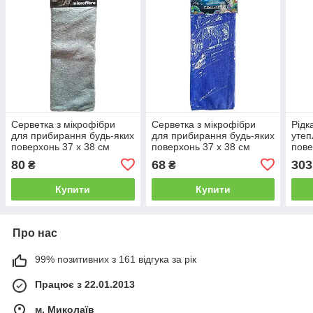
Серветка з мікрофібри
Серветка з мікрофібри
Рідк
для прибирання будь-яких
для прибирання будь-яких
утеп
поверхонь 37 x 38 см
поверхонь 37 x 38 см
пов
Zollex ZP-0052 Сіра від
Zollex ZP-005 Синя від
Кера
80
68
303
₴
₴
Latinta
Latinta
Latin
Купити
Купити
Про нас
99% позитивних з 161 відгука за рік
Працює з 22.01.2013
м. Миколаїв