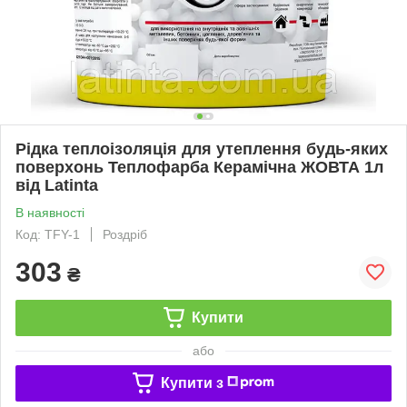
Рідка теплоізоляція для утеплення будь-яких
поверхонь Теплофарба Керамічна ЖОВТА 1л
від Latinta
В наявності
Код: TFY-1
Роздріб
303
₴
Купити
або
Купити з