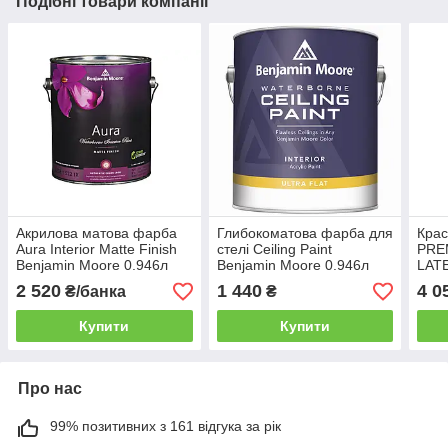
Подібні товари компанії
Акрилова матова фарба
Глибокоматова фарба для
Кра
Aura Interior Matte Finish
стелі Ceiling Paint
PRE
Benjamin Moore 0.946л
Benjamin Moore 0.946л
LATE
2 520
1 440
4 0
₴/банка
₴
Купити
Купити
Про нас
99% позитивних з 161 відгука за рік