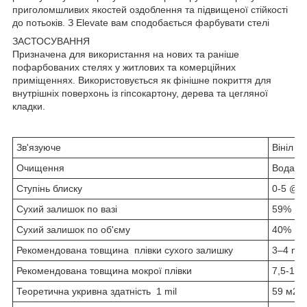
приголомшливих якостей оздоблення та підвищеної стійкості
до потьоків. З Elevate вам сподобається фарбувати стелі
ЗАСТОСУВАННЯ
Призначена для використання на нових та раніше
пофарбованих стелях у житлових та комерційних
приміщеннях. Використовується як фінішне покриття для
внутрішніх поверхонь із гіпсокартону, дерева та цегляної
кладки.
Зв'язуюче
Вініл /
Очищення
Вода
Ступінь блиску
0-5 @ 
Сухий залишок по вазі
59%
Сухий залишок по об'єму
40%
Рекомендована товщина плівки сухого залишку
3–4 mil
Рекомендована товщина мокрої плівки
7,5-10,0
Теоретична укривна здатність 1 mil
59 м2/g