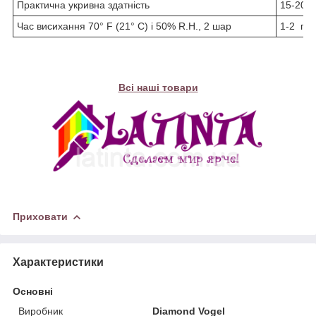
Практична укривна здатність
15-20 м
Час висихання 70° F (21° C) і 50% R.H., 2 шар
1-2 год
Всі наші товари
Приховати
Характеристики
Основні
Виробник
Diamond Vogel