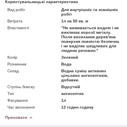
Користувальницькі характеристики
Вид робіт
Для внутрішніх та зовнішніх
робіт
Витрата
1л на 50 кв. м
Властивості
"Не вимивається водою і не
викликає корозії металу.
Після висихання дерев'яна
поверхня повністю безпечна
і не виділяє шкідливих для
людини речовин."
Колір
Зелений
Розчинник
Вода
Склад
Водна суміш активних
цільових антисептиків,
добавки.
Ступінь блиску
Відсутній
Тип
антисептик
Фасування
1л
Час висихання
12 годин годину
Приховати