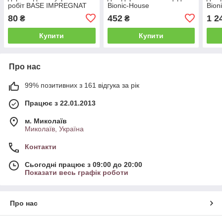
робіт BASE IMPREGNAT
Bionic-House
Bion
Bionic-House готовий до
КОНЦЕНТРАТ 1:5 1л
КОН
80
452
1 2
₴
₴
застосування 1л
Безбарвний
Без
Купити
Купити
Про нас
99% позитивних з 161 відгука за рік
Працює з 22.01.2013
м. Миколаїв
Миколаїв, Україна
Контакти
Сьогодні працює з 09:00 до 20:00
Показати весь графік роботи
Про нас