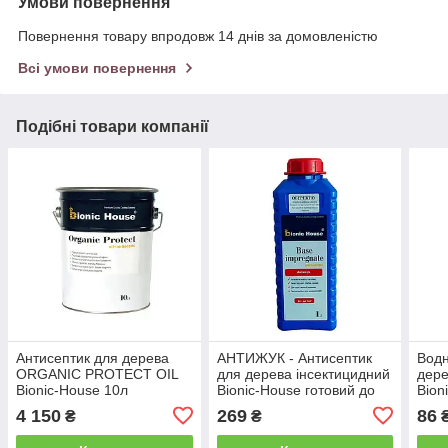
Умови повернення
Повернення товару впродовж 14 днів за домовленістю
Всі умови повернення
Подібні товари компанії
Антисептик для дерева
АНТИЖУК - Антисептик
Водн
ORGANIC PROTECT OIL
для дерева інсектицидний
дер
Bionic-House 10л
Bionic-House готовий до
Bion
Безбарвний
застосування 1л
заст
4 150
269
86
₴
₴
Безбарвний
Без