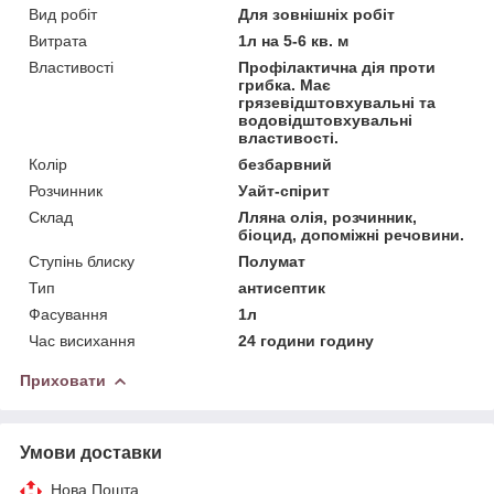
Вид робіт
Для зовнішніх робіт
Витрата
1л на 5-6 кв. м
Властивості
Профілактична дія проти
грибка. Має
грязевідштовхувальні та
водовідштовхувальні
властивості.
Колір
безбарвний
Розчинник
Уайт-спірит
Склад
Лляна олія, розчинник,
біоцид, допоміжні речовини.
Ступінь блиску
Полумат
Тип
антисептик
Фасування
1л
Час висихання
24 години годину
Приховати
Умови доставки
Нова Пошта