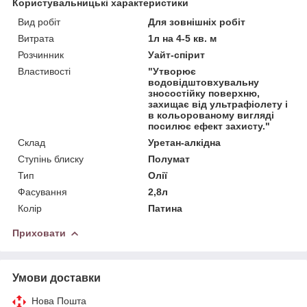
Користувальницькі характеристики
Вид робіт
Для зовнішніх робіт
Витрата
1л на 4-5 кв. м
Розчинник
Уайт-спірит
Властивості
"Утворює
водовідштовхувальну
зносостійку поверхню,
захищає від ультрафіолету і
в кольорованому вигляді
посилює ефект захисту."
Склад
Уретан-алкідна
Ступінь блиску
Полумат
Тип
Олії
Фасування
2,8л
Колір
Патина
Приховати
Умови доставки
Нова Пошта