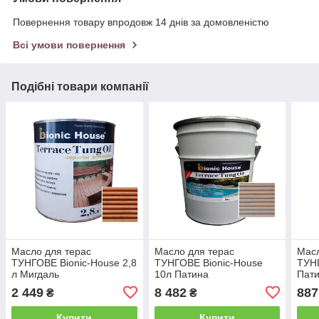
Повернення товару впродовж 14 днів за домовленістю
Всі умови повернення
Подібні товари компанії
Масло для терас
Масло для терас
Масл
ТУНГОВЕ Bionic-House 2,8
ТУНГОВЕ Bionic-House
ТУНГ
л Мигдаль
10л Патина
Пат
2 449
8 482
887
₴
₴
Купити
Купити