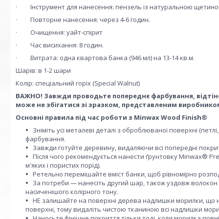
· Інструмент для нанесення: пензель із натуральною щетиною
· Повторне нанесення: через 4-6 годин.
· Очищення: уайт-спірит
· Час висихання: 8 годин.
· Витрата: одна квартова банка (946 мл) на 13-14 кв.м.
Шарів: в 1-2 шари
Колір: спеціальний горіх (Special Walnut)
ВАЖНО!
Завжди проводьте попереднє фарбування, відтіно
може не збігатися зі зразком, представленим виробнико
Основні правила під час роботи з Minwax Wood Finish®
Зніміть усі металеві деталі з оброблюваної поверхні (петлі,
фарбування.
Завжди готуйте деревину, видаляючи всі попередні покритт
Після чого рекомендується нанести ґрунтовку Minwax® Pre-
м'яких і пористих порід).
Ретельно перемішайте вміст банки, щоб рівномірно розподіл
За потреби — нанесіть другий шар, також уздовж волокон д
насиченішого колірного тону.
НЕ залишайте на поверхні дерева надлишки морилки, що н
поверхні, тому видаліть чистою тканиною всі надлишки морил
Наносьте фінішне покриття тільки тоді, коли морилка повн