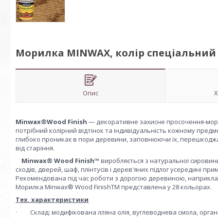
Морилка MINWAX, колір спеціальний гор
Опис
Х
Minwax®Wood Finish
— декоративне захисне просочення-морил
потрібний колірний відтінок та індивідуальність кожному пред
глибоко проникає в пори деревини, заповнюючи їх, перешкодж
від старіння.
Minwax® Wood Finish™
виробляється з натуральної сировини
сходів, дверей, шаф, плінтусів і дерев'яних підлог усередині пр
Рекомендована під час роботи з дорогою деревиною, наприклад,
Морилка Minwax® Wood FinishTM представлена у 28 кольорах.
Тех. характеристики
· Склад: модифікована лляна олія, вуглеводнева смола, орган