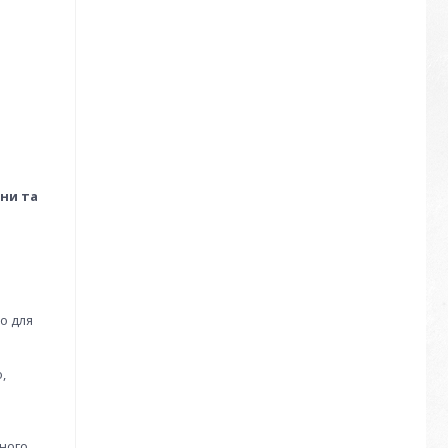
ни та
о для
,
вного