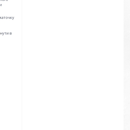
и
шматочку
кнути в