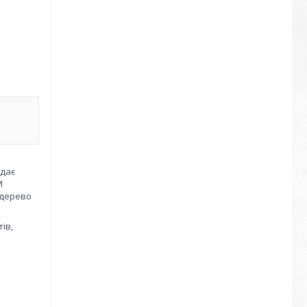
адає
M
 дерево
ів,