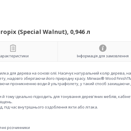
іх (Special Walnut), 0,946 л
арактеристики
Інформація для замовлення
ка для дерева на основі олії. Насичує натуральний колір дерева, н
мету, надовго зберігаючи його природну красу. Minwax® Wood FinishT
аючи проникненню води й ультрафіолету, у такий спосіб захищаючи
 й тому ідеально підходить для тонування дерев'яних меблів, кабінет
иміщень.
 під час внутрішнього оздоблення яхти або літака.
ічні розчинники