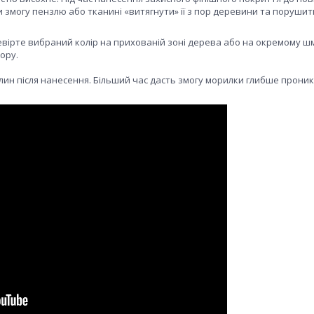
 змогу пензлю або тканині «витягнути» її з пор деревини та порушит
евірте вибраний колір на прихованій зоні дерева або на окремому 
ору.
илин після нанесення. Більший час дасть змогу морилки глибше прони