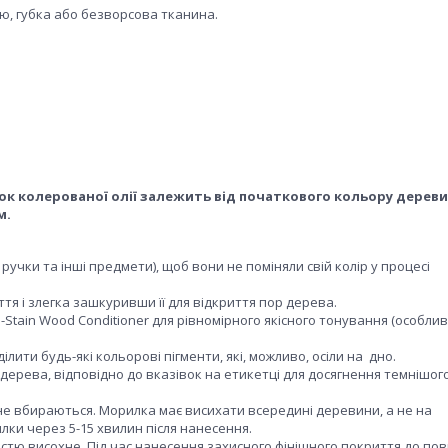
, губка або безворсова тканина.
к колерованої олії залежить від початкового кольору дереви
м.
 ручки та інші предмети), щоб вони не поміняли свій колір у процесі
я і злегка зашкуривши її для відкриття пор дерева.
Stain Wood Conditioner для рівномірного якісного тонування (особлив
ити будь-які кольорові пігменти, які, можливо, осіли на дно.
ерева, відповідно до вказівок на етикетці для досягнення темнішого
е вбираються. Морилка має висихати всередині деревини, а не на
ки через 5-15 хвилин після нанесення.
істю висохне. Під час нанесення захисного фінішного покриття до по