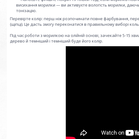
висихання морилки — ви активуєте вологість морилки, даючи
тонізацію.
Перевірте колір: перш ніж розпочинати повне фарбування, пер
(щіпці). Це дасть змогу переконатися в правильному виборі коль
Під час роботи з морилкою на олійній основі, зачекайте 5-15 хв
дерево й темніший і темніший буде його колір.