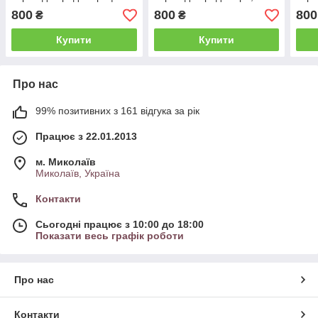
Накладка на батарею
Накладка на батарею
Накл
800
800
800
₴
₴
розмір 600*600
600*600
розм
Купити
Купити
Про нас
99% позитивних з 161 відгука за рік
Працює з 22.01.2013
м. Миколаїв
Миколаїв, Україна
Контакти
Сьогодні працює з 10:00 до 18:00
Показати весь графік роботи
Про нас
Контакти