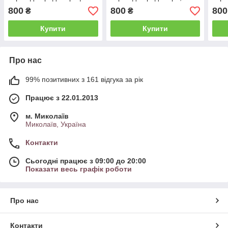
Накладка на батарею
Накладка на батарею
Накл
800
800
800
₴
₴
розмір 600*600
600*600
600*
Купити
Купити
Про нас
99% позитивних з 161 відгука за рік
Працює з 22.01.2013
м. Миколаїв
Миколаїв, Україна
Контакти
Сьогодні працює з 09:00 до 20:00
Показати весь графік роботи
Про нас
Контакти