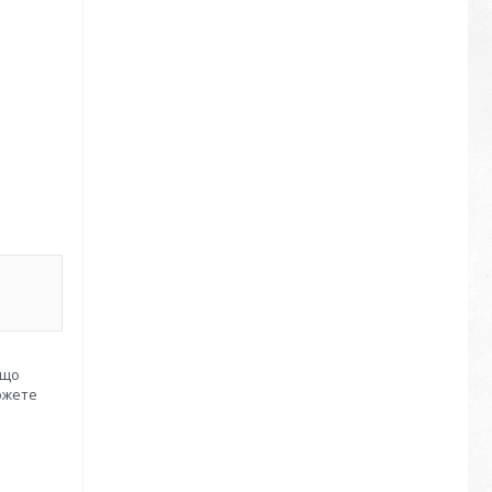
 що
ожете