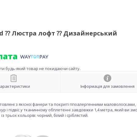
od ⁇ Люстра лофт ⁇ Дизайнерський
ити будь-який товар не покидаючи сайту.
арактеристики
Інформація для замовлення
товлені з якісної фанери та покриті гіпоалергенними маловолосками,
р і підвіс у тканинному обплетенні завдовжки 1,4 метра, який ви зм
 трьох кольорів: чорний, білий і сріблястий.