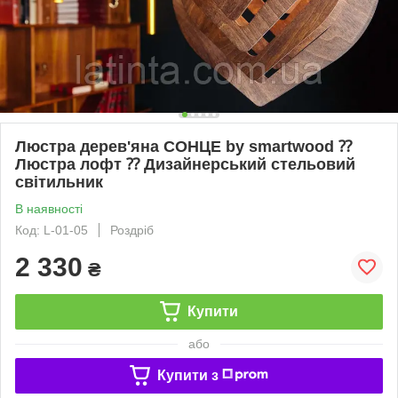
Люстра дерев'яна СОНЦЕ by smartwood ⁇
Люстра лофт ⁇ Дизайнерський стельовий
світильник
В наявності
Код: L-01-05
Роздріб
2 330
₴
Купити
або
Купити з