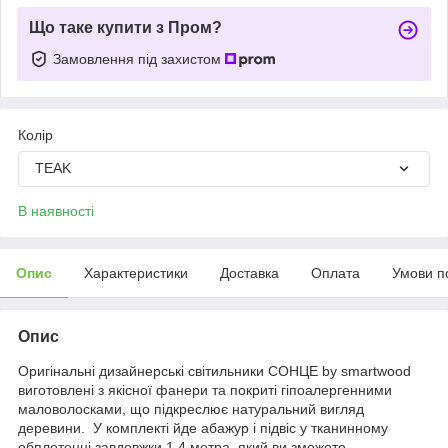
Що таке купити з Пром?
Замовлення під захистом
Колір
TEAK
В наявності
Опис
Характеристики
Доставка
Оплата
Умови п
Опис
Оригінальні дизайнерські світильники СОНЦЕ by smartwood
виготовлені з якісної фанери та покриті гіпоалергенними
маловолосками, що підкреслює натуральний вигляд
деревини. У комплекті йде абажур і підвіс у тканинному
обплетенні завдовжки 1,4 метра, який ви зможете