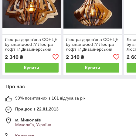
Люстра дерев'яна СОНЦЕ
Люстра дерев'яна СОНЦЕ
Люс
by smartwood ⁇ Люстра
by smartwood ⁇ Люстра
by s
лофт ⁇ Дизайнерський
лофт ⁇ Дизайнерський
Люст
стельовий світильник
стельовий світильник
Диза
2 340
2 340
2 6
₴
₴
світ
Купити
Купити
Про нас
99% позитивних з 161 відгука за рік
Працює з 22.01.2013
м. Миколаїв
Миколаїв, Україна
Контакти